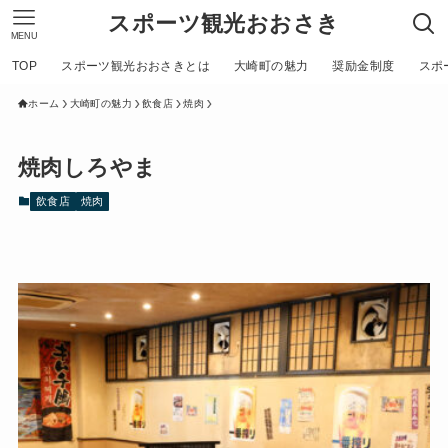
スポーツ観光おおさき
MENU
TOP
スポーツ観光おおさきとは
大崎町の魅力
奨励金制度
スポ
ホーム
大崎町の魅力
飲食店
焼肉
焼肉しろやま
飲食店
焼肉