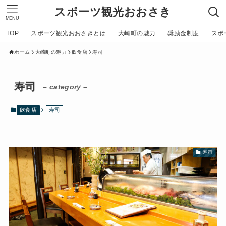
スポーツ観光おおさき
MENU
TOP
スポーツ観光おおさきとは
大崎町の魅力
奨励金制度
スポ
ホーム
大崎町の魅力
飲食店
寿司
寿司
– category –
飲食店
寿司
寿司