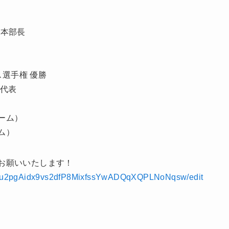
及本部長
ス選手権 優勝
本代表
ーム）
ム）
お願いいたします！
LYFnu2pgAidx9vs2dfP8MixfssYwADQqXQPLNoNqsw/edit