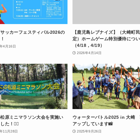
サッカーフェスティバル2026の
【鹿児島レブナイズ】（大崎町
！！
定）ホームゲーム特別優待につ
（4/18，4/19）
6年4月16日
2026年4月14日
の松原ミニマラソン大会を実施い
ウォーターバトル2025 in 大崎
た！🏃‍♀️
アップしています📸
5年11月28日
2025年9月26日