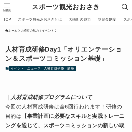
スポーツ観光おおさき
MENU
TOP
スポーツ観光おおさきとは
大崎町の魅力
奨励金制度
スポ
ホーム
大崎町の魅力
イベント
人材育成研修Day1「オリエンテーショ
ン＆スポーツコミッション基礎」
イベント
ニュース
人材育成研修
講座
｜
人材育成研修プログラムについて
今回の人材育成研修は全6回行われます！研修の
目的は
【事業計画に必要なスキルと実践トレーニ
ングを通じて、スポーツコミッションの新しい取